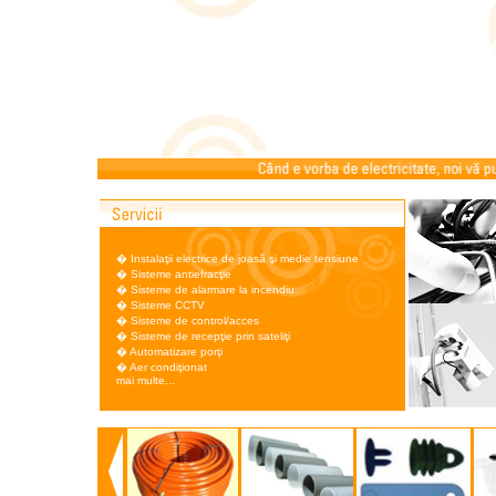
�
Instalaţii electrice de joasă şi medie tensiune
�
Sisteme antiefracţie
�
Sisteme de alarmare la incendiu
�
Sisteme CCTV
�
Sisteme de control/acces
�
Sisteme de recepţie prin sateliţi
�
Automatizare porţi
�
Aer condiţionat
mai multe...