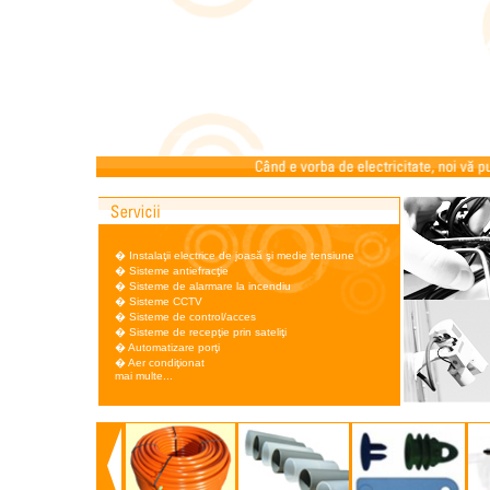
�
Instalaţii electrice de joasă şi medie tensiune
�
Sisteme antiefracţie
�
Sisteme de alarmare la incendiu
�
Sisteme CCTV
�
Sisteme de control/acces
�
Sisteme de recepţie prin sateliţi
�
Automatizare porţi
�
Aer condiţionat
mai multe...