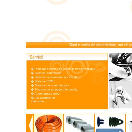
�
Instalaţii electrice de joasă şi medie tensiune
�
Sisteme antiefracţie
�
Sisteme de alarmare la incendiu
�
Sisteme CCTV
�
Sisteme de control/acces
�
Sisteme de recepţie prin sateliţi
�
Automatizare porţi
�
Aer condiţionat
mai multe...