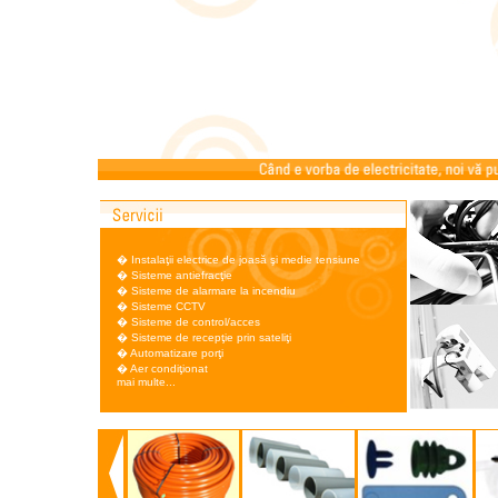
�
Instalaţii electrice de joasă şi medie tensiune
�
Sisteme antiefracţie
�
Sisteme de alarmare la incendiu
�
Sisteme CCTV
�
Sisteme de control/acces
�
Sisteme de recepţie prin sateliţi
�
Automatizare porţi
�
Aer condiţionat
mai multe...