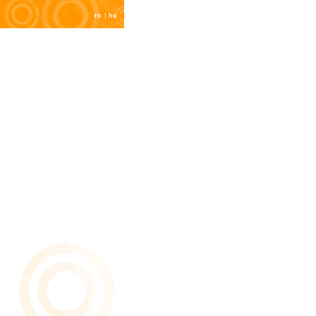
ro
|
hu