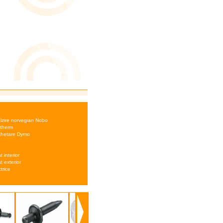
zire norvegian Nobo
therm
ichetare Dymo
t interior
t exterior
trice