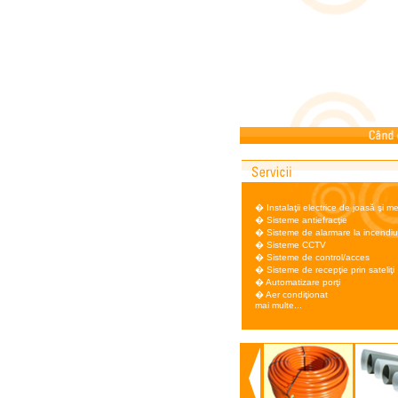
�
Instalaţii electrice de joasă şi 
�
Sisteme antiefracţie
�
Sisteme de alarmare la incendiu
�
Sisteme CCTV
�
Sisteme de control/acces
�
Sisteme de recepţie prin sateliţi
�
Automatizare porţi
�
Aer condiţionat
mai multe...