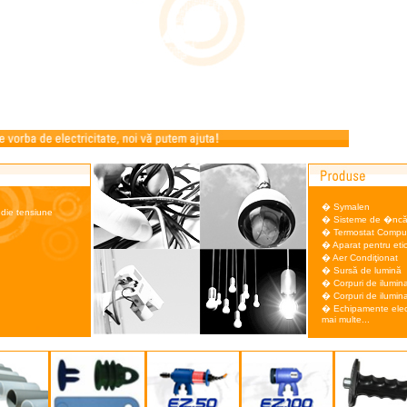
�
Symalen
medie tensiune
�
Sisteme de �ncăl
�
Termostat Compu
�
Aparat pentru et
�
Aer Condiţionat
�
Sursă de lumină
�
Corpuri de ilumina
�
Corpuri de ilumina
�
Echipamente elec
mai multe...